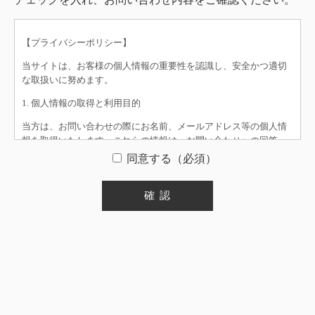
【プライバシーポリシー】
当サイトは、お客様の個人情報の重要性を認識し、安全かつ適切
な取扱いに努めます。
1. 個人情報の取得と利用目的
当方は、お問い合わせの際にお名前、メールアドレス等の個人情
報を取得いたします。これらの情報は、お問い合わせへの回答
や、必要なご連絡のために利用いたします。
同意する（必須）
2. 個人情報の第三者提供について
当方は、法令に基づく場合を除き、事前にお客様の同意を得るこ
となく、個人情報を第三者に開示・提供することはいたしませ
ん。
3. 個人情報の管理
お預かりした個人情報は、漏洩、滅失または毀損の防止のため、
適切なセキュリティ対策を講じ、厳重に管理いたします。
4. 所在地情報の開示について