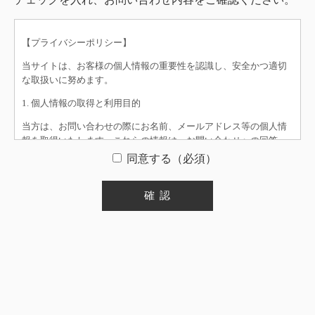
【プライバシーポリシー】
当サイトは、お客様の個人情報の重要性を認識し、安全かつ適切
な取扱いに努めます。
1. 個人情報の取得と利用目的
当方は、お問い合わせの際にお名前、メールアドレス等の個人情
報を取得いたします。これらの情報は、お問い合わせへの回答
や、必要なご連絡のために利用いたします。
同意する（必須）
2. 個人情報の第三者提供について
当方は、法令に基づく場合を除き、事前にお客様の同意を得るこ
となく、個人情報を第三者に開示・提供することはいたしませ
ん。
3. 個人情報の管理
お預かりした個人情報は、漏洩、滅失または毀損の防止のため、
適切なセキュリティ対策を講じ、厳重に管理いたします。
4. 所在地情報の開示について